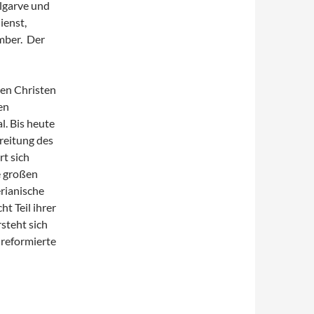
lgarve und
ienst,
mber. Der
hen Christen
en
l. Bis heute
reitung des
t sich
e großen
erianische
t Teil ihrer
steht sich
 reformierte