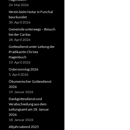
24. Mai 2026
Verein beim Notar in Funchal
beurkundet
30. April 2026
Gemeinde unterwegs – Besuch
bei der Caritas
28. April 2026
Gottesdienst unter Leitung der
Prädikantin Christa
Hagenbuch
19. April 2026
Ostersonntag 2026
5. April 2026
Ökumenischer Gottesdienst
2026
19. Januar 2026
Dankgottesdienst und
Verabschiedung aus dem
Leitungsamt am 18. Januar
2026
18. Januar 2026
Altjahrsabend 2025