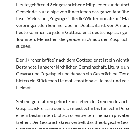
Heute gehören 49 eingeschriebene Mitglieder zur deuts
Gemeinde. Nur einige von ihnen leben das ganze Jahr übe
Insel. Viele sind „Zugvögel“, die die Wintermonate auf Ma
verbringen, den Sommer aber in Deutschland. Von Anfang
heute kommen zu jedem Gottesdienst deutschsprachige
Touristen: Menschen, die gerade im Urlaub den Zuspruch
suchen.
Der „Kirchenkaffee“ nach dem Gottesdienst ist ein wichti
Bestandteil unserer kirchlichen Gemeinschaft. Liturgie un
Gesang und Orgelspiel und danach ein Gespräch bei Tee 
bieten ein Stückchen Heimat, emotionale Heimat und geis
Heimat.
Seit einigen Jahren gehört zum Leben der Gemeinde auch
Gesprächskreis, zu dem sich meist zehn bis fünfzehn Per
einem bestimmten biblisch orientierten Thema in priva
treffen. Der Gesprächskreis vertieft das theologische Ges
Gemeinde und bietet die Möglichkeit in kleiner, geschütz