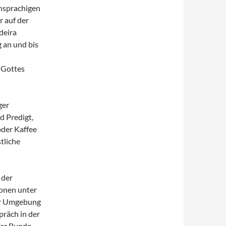
chsprachigen
r auf der
deira
 an und bis
 Gottes
ger
d Predigt,
oder Kaffee
tliche
 der
sonen unter
ter Umgebung
präch in der
ter Runde