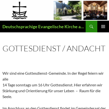
Zum
Inhalt
springen
Suchen
Deutschsprachige Evangelische Kirche auf Madeira
PRIMÄR
MENÜ
GOTTESDIENST / ANDACHT
Wir sind eine Gottesdienst-Gemeinde. In der Regel feiern wir
alle
14 Tage sonntags um 16 Uhr Gottesdienst. Hier erfahren wir
Stärkung und Orientierung für unser Leben – Raum für die
Seele.
Im Anschluss an den Gottesdienst findet im Gemeindesaal der